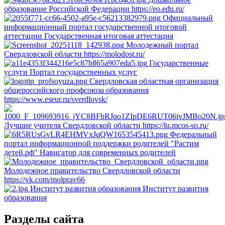
образование Российской Федерации
https://eo.edu.ru/
Официальный
информационный портал государственной итоговой
аттестации
Государственная итоговая аттестация
Молодежный портал
Свердловской области
https://molodost.ru/
Государственные
услуги
Портал государственных услуг
Свердловская областная организация
общероссийского профсоюза образования
https://www.eseur.ru/sverdlovsk/
Лучшие учителя Свердловской области
https://lu.mcos-so.ru/
Федеральный
портал информационной поддержки родителей "Растим
детей.рф"
Навигатор для современных родителей
Молодежное правительство Свердловской области
https://vk.com/molprav66
Институт развития образования
Институт развития
образования
Разделы сайта