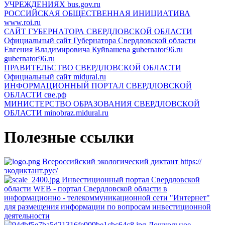
УЧРЕЖДЕНИЯХ
bus.gov.ru
РОССИЙСКАЯ ОБЩЕСТВЕННАЯ ИНИЦИАТИВА
www.roi.ru
САЙТ ГУБЕРНАТОРА СВЕРДЛОВСКОЙ ОБЛАСТИ
Официальный сайт Губернатора Свердловской области
Евгения Владимировича Куйвашева gubernator96.ru
gubernator96.ru
ПРАВИТЕЛЬСТВО СВЕРДЛОВСКОЙ ОБЛАСТИ
Официальный сайт
midural.ru
ИНФОРМАЦИОННЫЙ ПОРТАЛ СВЕРДЛОВСКОЙ
ОБЛАСТИ
све.рф
МИНИСТЕРСТВО ОБРАЗОВАНИЯ СВЕРДЛОВСКОЙ
ОБЛАСТИ
minobraz.midural.ru
Полезные ссылки
Всероссийский экологический диктант
https://
экодиктант.рус/
Инвестиционный портал Свердловской
области
WEB - портал Свердловской области в
информационно - телекоммуникационной сети "Интернет"
для размещения информации по вопросам инвестиционной
деятельности
Дошкольное