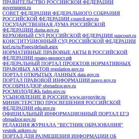
ПРАВИТЕЛЬСТВО РОССИЙСКОЙ ФЕДЕРАЦИИ
government.ru
СОВЕТ ФЕДЕРАЦИИ ФЕДЕРАЛЬНОГО СОБРАНИЯ
РОССИЙСКОЙ ФЕДЕРАЦИИ
council.gov.ru
ГОСУДАРСТВЕННАЯ ДУМА РОССИЙСКОЙ
ФЕДЕРАЦИИ
duma.gov.ru
ВЕРХОВНЫЙ СУД РОССИЙСКОЙ ФЕДЕРАЦИИ
supcourt.ru
КОНСТИТУЦИОННЫЙ СУД РОССИЙСКОЙ ФЕДЕРАЦИИ
ksrf.ru/ru/Pages/default.aspx
НОРМАТИВНЫЕ ПРАВОВЫЕ АКТЫ В РОССИЙСКОЙ
ФЕДЕРАЦИИ
право-минюст.рф
ФЕДЕРАЛЬНЫЙ ПОРТАЛ ПРОЕКТОВ НОРМАТИВНЫХ
ПРАВОВЫХ АКТОВ
regulation.gov.ru
ПОРТАЛ ОТКРЫТЫХ ДАННЫХ
data.gov.ru
ПОРТАЛ ПРАВОВОЙ ИНФОРМАЦИИ
pravo.gov.ru
РОСОБРНАДЗОР
obrnadzor.gov.ru
РОСМОЛОДЕЖЬ
fadm.gov.ru
УСЫНОВЛЕНИЕ В РОССИИ
www.usynovite.ru
МИНИСТЕРСТВО ПРОСВЕЩЕНИЯ РОССИЙСКОЙ
ФЕДЕРАЦИИ
edu.gov.ru
ОФИЦИАЛЬНЫЙ ИНФОРМАЦИОННЫЙ ПОРТАЛ ЕГЭ
obrnadzor.gov.ru
РЕДАКЦИЯ ЖУРНАЛА "ВЕСТНИК ОБРАЗОВАНИЯ"
vestnik.apkpro.ru
ПОРТАЛ ДЛЯ РАЗМЕЩЕНИЯ ИНФОРМАЦИИ ОБ