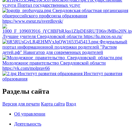
услуги
Портал государственных услуг
Свердловская областная организация
общероссийского профсоюза образования
https://www.eseur.ru/sverdlovsk/
Лучшие учителя Свердловской области
https://lu.mcos-so.ru/
Федеральный
портал информационной поддержки родителей "Растим
детей.рф"
Навигатор для современных родителей
Молодежное правительство Свердловской области
https://vk.com/molprav66
Институт развития образования
Институт развития
образования
Разделы сайта
Версия для печати
Карта сайта
Вход
Об управлении
Деятельность