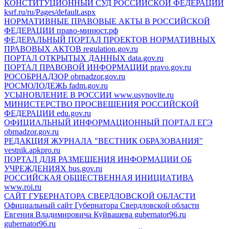
КОНСТИТУЦИОННЫЙ СУД РОССИЙСКОЙ ФЕДЕРАЦИИ
ksrf.ru/ru/Pages/default.aspx
НОРМАТИВНЫЕ ПРАВОВЫЕ АКТЫ В РОССИЙСКОЙ
ФЕДЕРАЦИИ
право-минюст.рф
ФЕДЕРАЛЬНЫЙ ПОРТАЛ ПРОЕКТОВ НОРМАТИВНЫХ
ПРАВОВЫХ АКТОВ
regulation.gov.ru
ПОРТАЛ ОТКРЫТЫХ ДАННЫХ
data.gov.ru
ПОРТАЛ ПРАВОВОЙ ИНФОРМАЦИИ
pravo.gov.ru
РОСОБРНАДЗОР
obrnadzor.gov.ru
РОСМОЛОДЕЖЬ
fadm.gov.ru
УСЫНОВЛЕНИЕ В РОССИИ
www.usynovite.ru
МИНИСТЕРСТВО ПРОСВЕЩЕНИЯ РОССИЙСКОЙ
ФЕДЕРАЦИИ
edu.gov.ru
ОФИЦИАЛЬНЫЙ ИНФОРМАЦИОННЫЙ ПОРТАЛ ЕГЭ
obrnadzor.gov.ru
РЕДАКЦИЯ ЖУРНАЛА "ВЕСТНИК ОБРАЗОВАНИЯ"
vestnik.apkpro.ru
ПОРТАЛ ДЛЯ РАЗМЕЩЕНИЯ ИНФОРМАЦИИ ОБ
УЧРЕЖДЕНИЯХ
bus.gov.ru
РОССИЙСКАЯ ОБЩЕСТВЕННАЯ ИНИЦИАТИВА
www.roi.ru
САЙТ ГУБЕРНАТОРА СВЕРДЛОВСКОЙ ОБЛАСТИ
Официальный сайт Губернатора Свердловской области
Евгения Владимировича Куйвашева gubernator96.ru
gubernator96.ru