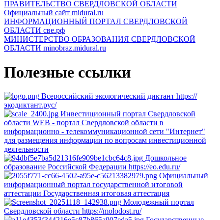
ПРАВИТЕЛЬСТВО СВЕРДЛОВСКОЙ ОБЛАСТИ
Официальный сайт
midural.ru
ИНФОРМАЦИОННЫЙ ПОРТАЛ СВЕРДЛОВСКОЙ
ОБЛАСТИ
све.рф
МИНИСТЕРСТВО ОБРАЗОВАНИЯ СВЕРДЛОВСКОЙ
ОБЛАСТИ
minobraz.midural.ru
Полезные ссылки
Всероссийский экологический диктант
https://
экодиктант.рус/
Инвестиционный портал Свердловской
области
WEB - портал Свердловской области в
информационно - телекоммуникационной сети "Интернет"
для размещения информации по вопросам инвестиционной
деятельности
Дошкольное
образование Российской Федерации
https://eo.edu.ru/
Официальный
информационный портал государственной итоговой
аттестации
Государственная итоговая аттестация
Молодежный портал
Свердловской области
https://molodost.ru/
Государственные