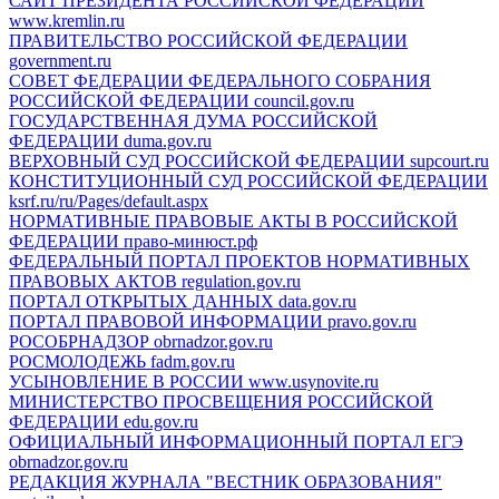
САЙТ ПРЕЗИДЕНТА РОССИЙСКОЙ ФЕДЕРАЦИИ
www.kremlin.ru
ПРАВИТЕЛЬСТВО РОССИЙСКОЙ ФЕДЕРАЦИИ
government.ru
СОВЕТ ФЕДЕРАЦИИ ФЕДЕРАЛЬНОГО СОБРАНИЯ
РОССИЙСКОЙ ФЕДЕРАЦИИ
council.gov.ru
ГОСУДАРСТВЕННАЯ ДУМА РОССИЙСКОЙ
ФЕДЕРАЦИИ
duma.gov.ru
ВЕРХОВНЫЙ СУД РОССИЙСКОЙ ФЕДЕРАЦИИ
supcourt.ru
КОНСТИТУЦИОННЫЙ СУД РОССИЙСКОЙ ФЕДЕРАЦИИ
ksrf.ru/ru/Pages/default.aspx
НОРМАТИВНЫЕ ПРАВОВЫЕ АКТЫ В РОССИЙСКОЙ
ФЕДЕРАЦИИ
право-минюст.рф
ФЕДЕРАЛЬНЫЙ ПОРТАЛ ПРОЕКТОВ НОРМАТИВНЫХ
ПРАВОВЫХ АКТОВ
regulation.gov.ru
ПОРТАЛ ОТКРЫТЫХ ДАННЫХ
data.gov.ru
ПОРТАЛ ПРАВОВОЙ ИНФОРМАЦИИ
pravo.gov.ru
РОСОБРНАДЗОР
obrnadzor.gov.ru
РОСМОЛОДЕЖЬ
fadm.gov.ru
УСЫНОВЛЕНИЕ В РОССИИ
www.usynovite.ru
МИНИСТЕРСТВО ПРОСВЕЩЕНИЯ РОССИЙСКОЙ
ФЕДЕРАЦИИ
edu.gov.ru
ОФИЦИАЛЬНЫЙ ИНФОРМАЦИОННЫЙ ПОРТАЛ ЕГЭ
obrnadzor.gov.ru
РЕДАКЦИЯ ЖУРНАЛА "ВЕСТНИК ОБРАЗОВАНИЯ"