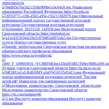
деятельности
Дошкольное
образование Российской Федерации
https://eo.edu.ru/
Официальный
информационный портал государственной итоговой
аттестации
Государственная итоговая аттестация
Молодежный портал
Свердловской области
https://molodost.ru/
Государственные
услуги
Портал государственных услуг
Свердловская областная организация
общероссийского профсоюза образования
https://www.eseur.ru/sverdlovsk/
Лучшие учителя Свердловской области
https://lu.mcos-so.ru/
Федеральный
портал информационной поддержки родителей "Растим
детей.рф"
Навигатор для современных родителей
Молодежное правительство Свердловской области
https://vk.com/molprav66
Институт развития образования
Институт развития
образования