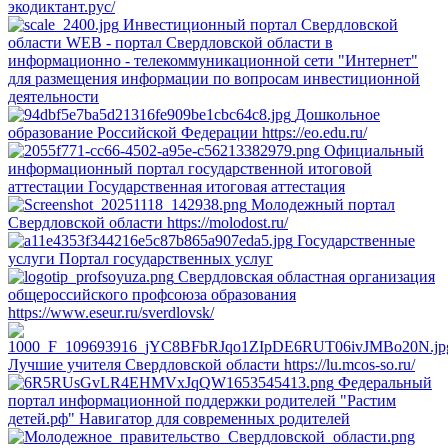
экодиктант.рус/
Инвестиционный портал Свердловской
области
WEB - портал Свердловской области в
информационно - телекоммуникационной сети "Интернет"
для размещения информации по вопросам инвестиционной
деятельности
Дошкольное
образование Российской Федерации
https://eo.edu.ru/
Официальный
информационный портал государственной итоговой
аттестации
Государственная итоговая аттестация
Молодежный портал
Свердловской области
https://molodost.ru/
Государственные
услуги
Портал государственных услуг
Свердловская областная организация
общероссийского профсоюза образования
https://www.eseur.ru/sverdlovsk/
Лучшие учителя Свердловской области
https://lu.mcos-so.ru/
Федеральный
портал информационной поддержки родителей "Растим
детей.рф"
Навигатор для современных родителей