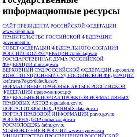
информационные ресурсы
САЙТ ПРЕЗИДЕНТА РОССИЙСКОЙ ФЕДЕРАЦИИ
www.kremlin.ru
ПРАВИТЕЛЬСТВО РОССИЙСКОЙ ФЕДЕРАЦИИ
government.ru
СОВЕТ ФЕДЕРАЦИИ ФЕДЕРАЛЬНОГО СОБРАНИЯ
РОССИЙСКОЙ ФЕДЕРАЦИИ
council.gov.ru
ГОСУДАРСТВЕННАЯ ДУМА РОССИЙСКОЙ
ФЕДЕРАЦИИ
duma.gov.ru
ВЕРХОВНЫЙ СУД РОССИЙСКОЙ ФЕДЕРАЦИИ
supcourt.ru
КОНСТИТУЦИОННЫЙ СУД РОССИЙСКОЙ ФЕДЕРАЦИИ
ksrf.ru/ru/Pages/default.aspx
НОРМАТИВНЫЕ ПРАВОВЫЕ АКТЫ В РОССИЙСКОЙ
ФЕДЕРАЦИИ
право-минюст.рф
ФЕДЕРАЛЬНЫЙ ПОРТАЛ ПРОЕКТОВ НОРМАТИВНЫХ
ПРАВОВЫХ АКТОВ
regulation.gov.ru
ПОРТАЛ ОТКРЫТЫХ ДАННЫХ
data.gov.ru
ПОРТАЛ ПРАВОВОЙ ИНФОРМАЦИИ
pravo.gov.ru
РОСОБРНАДЗОР
obrnadzor.gov.ru
РОСМОЛОДЕЖЬ
fadm.gov.ru
УСЫНОВЛЕНИЕ В РОССИИ
www.usynovite.ru
МИНИСТЕРСТВО ПРОСВЕЩЕНИЯ РОССИЙСКОЙ