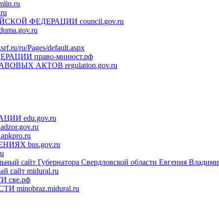
lin.ru
ru
ИЙСКОЙ ФЕДЕРАЦИИ
council.gov.ru
duma.gov.ru
ksrf.ru/ru/Pages/default.aspx
ДЕРАЦИИ
право-минюст.рф
РАВОВЫХ АКТОВ
regulation.gov.ru
РАЦИИ
edu.gov.ru
adzor.gov.ru
.apkpro.ru
ДЕНИЯХ
bus.gov.ru
ru
ьный сайт Губернатора Свердловской области Евгения Владимир
ый сайт
midural.ru
ТИ
све.рф
СТИ
minobraz.midural.ru