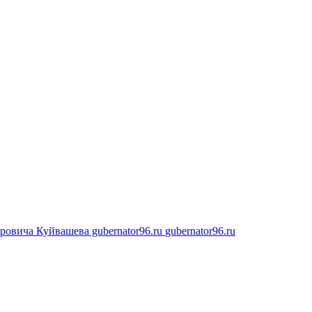
овича Куйвашева gubernator96.ru
gubernator96.ru