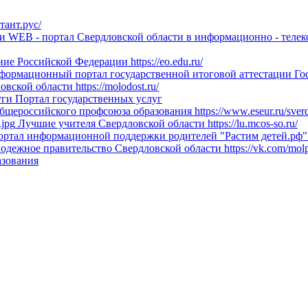
ктант.рус/
ти
WEB - портал Свердловской области в информационно - теле
ние Российской Федерации
https://eo.edu.ru/
ормационный портал государственной итоговой аттестации
Го
овской области
https://molodost.ru/
уги
Портал государственных услуг
общероссийского профсоюза образования
https://www.eseur.ru/sver
Лучшие учителя Свердловской области
https://lu.mcos-so.ru/
ртал информационной поддержки родителей "Растим детей.рф"
одежное правительство Свердловской области
https://vk.com/mol
азования