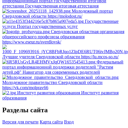
информационный портал государственной итоговой
аттестации
Государственная итоговая аттестация
Молодежный портал
Свердловской области
https://molodost.ru/
Государственные
услуги
Портал государственных услуг
Свердловская областная организация
общероссийского профсоюза образования
https://www.eseur.ru/sverdlovsk/
Лучшие учителя Свердловской области
https://lu.mcos-so.ru/
Федеральный
портал информационной поддержки родителей "Растим
детей.рф"
Навигатор для современных родителей
Молодежное правительство Свердловской области
https://vk.com/molprav66
Институт развития образования
Институт развития
образования
Разделы сайта
Версия для печати
Карта сайта
Вход