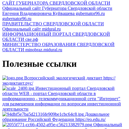
САЙТ ГУБЕРНАТОРА СВЕРДЛОВСКОЙ ОБЛАСТИ
Официальный сайт Губернатора Свердловской области
Евгения Владимировича Куйвашева gubernator96.ru
gubernator96.ru
ПРАВИТЕЛЬСТВО СВЕРДЛОВСКОЙ ОБЛАСТИ
Официальный сайт
midural.ru
ИНФОРМАЦИОННЫЙ ПОРТАЛ СВЕРДЛОВСКОЙ
ОБЛАСТИ
све.рф
МИНИСТЕРСТВО ОБРАЗОВАНИЯ СВЕРДЛОВСКОЙ
ОБЛАСТИ
minobraz.midural.ru
Полезные ссылки
Всероссийский экологический диктант
https://
экодиктант.рус/
Инвестиционный портал Свердловской
области
WEB - портал Свердловской области в
информационно - телекоммуникационной сети "Интернет"
для размещения информации по вопросам инвестиционной
деятельности
Дошкольное
образование Российской Федерации
https://eo.edu.ru/
Официальный