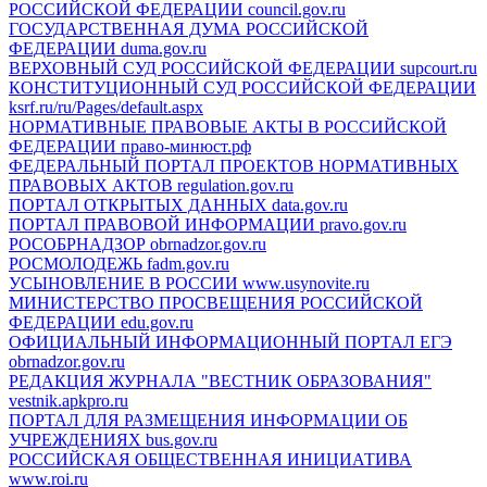
РОССИЙСКОЙ ФЕДЕРАЦИИ
council.gov.ru
ГОСУДАРСТВЕННАЯ ДУМА РОССИЙСКОЙ
ФЕДЕРАЦИИ
duma.gov.ru
ВЕРХОВНЫЙ СУД РОССИЙСКОЙ ФЕДЕРАЦИИ
supcourt.ru
КОНСТИТУЦИОННЫЙ СУД РОССИЙСКОЙ ФЕДЕРАЦИИ
ksrf.ru/ru/Pages/default.aspx
НОРМАТИВНЫЕ ПРАВОВЫЕ АКТЫ В РОССИЙСКОЙ
ФЕДЕРАЦИИ
право-минюст.рф
ФЕДЕРАЛЬНЫЙ ПОРТАЛ ПРОЕКТОВ НОРМАТИВНЫХ
ПРАВОВЫХ АКТОВ
regulation.gov.ru
ПОРТАЛ ОТКРЫТЫХ ДАННЫХ
data.gov.ru
ПОРТАЛ ПРАВОВОЙ ИНФОРМАЦИИ
pravo.gov.ru
РОСОБРНАДЗОР
obrnadzor.gov.ru
РОСМОЛОДЕЖЬ
fadm.gov.ru
УСЫНОВЛЕНИЕ В РОССИИ
www.usynovite.ru
МИНИСТЕРСТВО ПРОСВЕЩЕНИЯ РОССИЙСКОЙ
ФЕДЕРАЦИИ
edu.gov.ru
ОФИЦИАЛЬНЫЙ ИНФОРМАЦИОННЫЙ ПОРТАЛ ЕГЭ
obrnadzor.gov.ru
РЕДАКЦИЯ ЖУРНАЛА "ВЕСТНИК ОБРАЗОВАНИЯ"
vestnik.apkpro.ru
ПОРТАЛ ДЛЯ РАЗМЕЩЕНИЯ ИНФОРМАЦИИ ОБ
УЧРЕЖДЕНИЯХ
bus.gov.ru
РОССИЙСКАЯ ОБЩЕСТВЕННАЯ ИНИЦИАТИВА
www.roi.ru